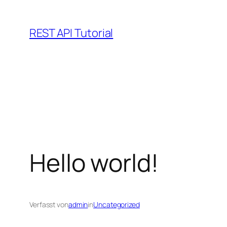
Zum
Inhalt
REST API Tutorial
springen
Hello world!
Verfasst von
admin
in
Uncategorized