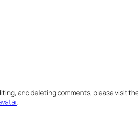
diting, and deleting comments, please visit 
avatar
.